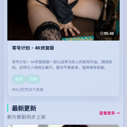
95:48
零号计划·4K修复版
零号计划·4K修复版是一部以战争为核心的影视作品，围绕危
机、反转与人物成长展开，整体节奏紧凑，值得推荐观看。
高清
流畅
9.2万
25个月前
最新更新
查看更多 →
新片新剧同步上架