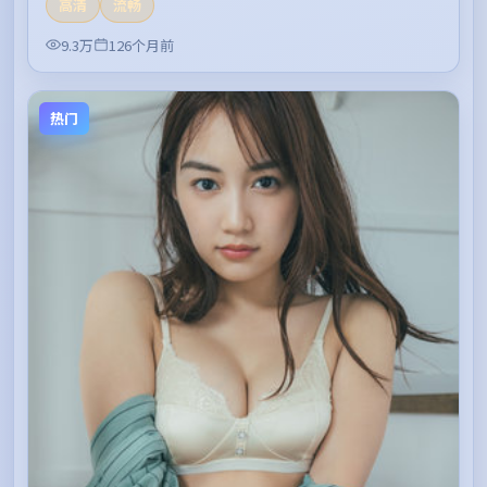
高清
流畅
9.3万
126个月前
热门